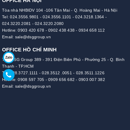
OFFICE HÀ NỘI
Tòa nhà NHBIDV 104 -106 Tân Mai - Q. Hoàng Mai - Hà Nội
Tel:
024.3556.9801
-
024.3556.1101
-
024.3218.1364
-
024.3220.2081
-
024.3220.2080
Hotline:
0903 420 678
-
0902 438 438
-
0934 658 112
Email:
sale@dsggroup.vn
OFFICE HỒ CHÍ MINH
Zalo
Tòa DSG Group 389 - 391 Điện Biên Phủ - Phường 25 - Q. Bình
Thạnh - TP.HCM
Tel:
028.3727.1111
-
028.3512 .0051
-
028.3511.1226
Hotline:
0908 597 705
-
0909 656 682
-
0903 007 382
Email:
sale@dsggroup.vn