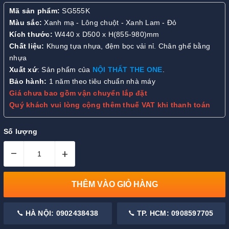
Mã sản phẩm:
SG555K
Màu sắc:
Xanh mạ - Lông chuột - Xanh Lam - Đỏ
Kích thước:
W440 x D500 x H(855-980)mm
Chất liệu:
Khung tựa nhựa, đệm bọc vải nỉ. Chân ghế bằng
nhựa
Xuất xứ
: Sản phẩm của
NỘI THẤT THE ONE
.
Bảo hành:
1 năm theo tiêu chuẩn nhà máy
Giá chưa bao gồm vận chuyển lắp đặt
Quý khách vui lòng cộng thêm thuế VAT khi thanh toán
Số lượng
–
+
THÊM VÀO GIỎ HÀNG
HÀ NỘI: 0902438438
TP. HCM: 0908597705