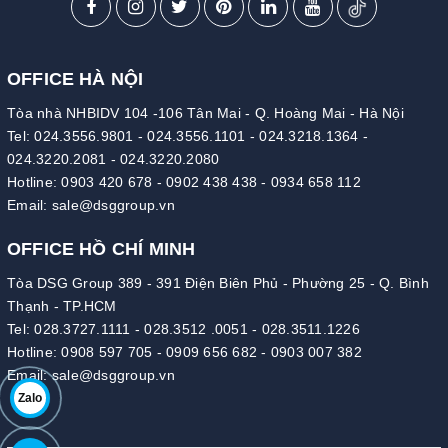
OFFICE HÀ NỘI
Tòa nhà NHBIDV 104 -106 Tân Mai - Q. Hoàng Mai - Hà Nội
Tel:
024.3556.9801
-
024.3556.1101
-
024.3218.1364
-
024.3220.2081
-
024.3220.2080
Hotline:
0903 420 678
-
0902 438 438
-
0934 658 112
Email:
sale@dsggroup.vn
OFFICE HỒ CHÍ MINH
Tòa DSG Group 389 - 391 Điện Biên Phủ - Phường 25 - Q. Bình
Thạnh - TP.HCM
Tel:
028.3727.1111
-
028.3512 .0051
-
028.3511.1226
Hotline:
0908 597 705
-
0909 656 682
-
0903 007 382
Email:
sale@dsggroup.vn
Zalo