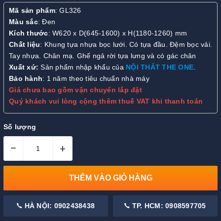
Mã sản phẩm
: GL326
Màu sắc
: Đen
Kích thước
: W620 x D(645-1600) x H(1180-1260) mm
Chất liệu
: Khung tựa nhựa bọc lưới. Có tựa đầu. Đệm bọc vải.
Tay nhựa. Chân mạ. Ghế ngả rời tựa lưng và có gác chân
Xuất xứ:
Sản phẩm nhập khẩu của
NỘI THẤT THE ONE
.
Bảo hành
: 1 năm theo tiêu chuẩn nhà máy
Giá chưa bao gồm vận chuyển lắp đặt
Quý khách vui lòng cộng thêm thuế VAT khi thanh toán
Số lượng
–
+
THÊM VÀO GIỎ HÀNG
HÀ NỘI: 0902438438
TP. HCM: 0908597705