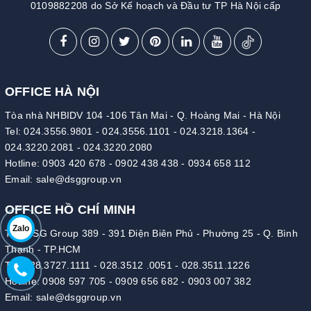
0109882208 do Sở Kế hoạch và Đầu tư TP Hà Nội cấp
OFFICE HÀ NỘI
Tòa nhà NHBIDV 104 -106 Tân Mai - Q. Hoàng Mai - Hà Nội
Tel:
024.3556.9801
-
024.3556.1101
-
024.3218.1364
-
024.3220.2081
-
024.3220.2080
Hotline:
0903 420 678
-
0902 438 438
-
0934 658 112
Email:
sale@dsggroup.vn
OFFICE HỒ CHÍ MINH
Zalo
Tòa DSG Group 389 - 391 Điện Biên Phủ - Phường 25 - Q. Bình
Thạnh - TP.HCM
Tel:
028.3727.1111
-
028.3512 .0051
-
028.3511.1226
Hotline:
0908 597 705
-
0909 656 682
-
0903 007 382
Email:
sale@dsggroup.vn