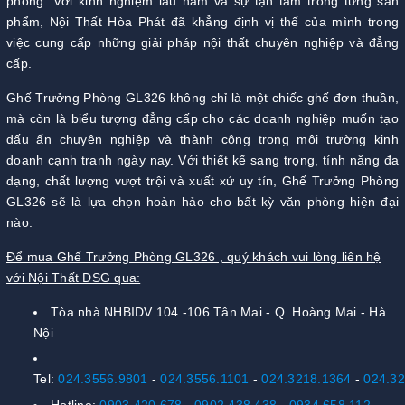
phòng. Với kinh nghiệm lâu năm và sự tận tâm trong từng sản
phẩm, Nội Thất Hòa Phát đã khẳng định vị thế của mình trong
việc cung cấp những giải pháp nội thất chuyên nghiệp và đẳng
cấp.
Ghế Trưởng Phòng GL326 không chỉ là một chiếc ghế đơn thuần,
mà còn là biểu tượng đẳng cấp cho các doanh nghiệp muốn tạo
dấu ấn chuyên nghiệp và thành công trong môi trường kinh
doanh cạnh tranh ngày nay. Với thiết kế sang trọng, tính năng đa
dạng, chất lượng vượt trội và xuất xứ uy tín, Ghế Trưởng Phòng
GL326 sẽ là lựa chọn hoàn hảo cho bất kỳ văn phòng hiện đại
nào.
Để mua Ghế Trưởng Phòng GL326 , quý khách vui lòng liên hệ
với Nội Thất DSG qua:
Tòa nhà NHBIDV 104 -106 Tân Mai - Q. Hoàng Mai - Hà
Nội
Tel:
024.3556.9801
-
024.3556.1101
-
024.3218.1364
-
024.3
Hotline:
0903 420 678
-
0902 438 438
-
0934 658 112