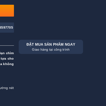
8597705
ĐẶT MUA SẢN PHẨM NGAY
Giao hàng tại công trình
 Bạn chìm
 tựa cho
óa không
đường nét