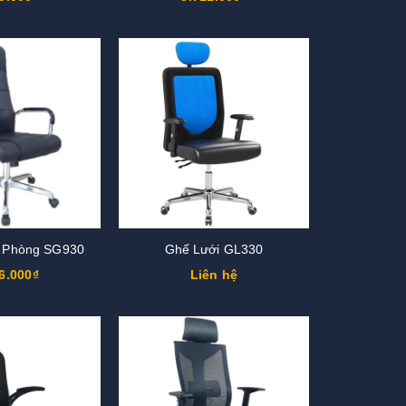
 Phòng SG930
Ghế Lưới GL330
6.000₫
Liên hệ