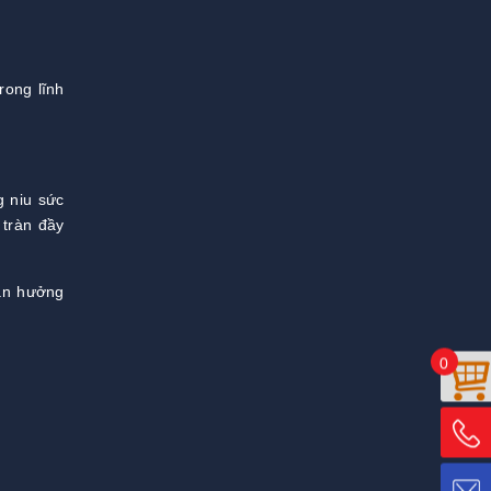
rong lĩnh
g niu sức
 tràn đầy
tận hưởng
0