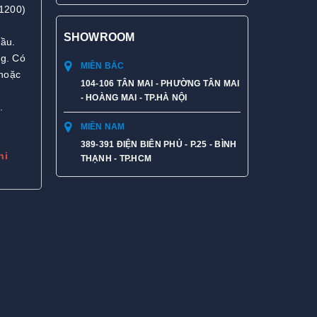
1200)
SHOWROOM
đầu.
ng. Có
MIỀN BẮC
 hoặc
104-106 TÂN MAI - PHƯỜNG TÂN MAI
- HOÀNG MAI - TP.HÀ NỘI
.
MIỀN NAM
389-391 ĐIỆN BIÊN PHỦ - P.25 - BÌNH
hi
THẠNH - TP.HCM