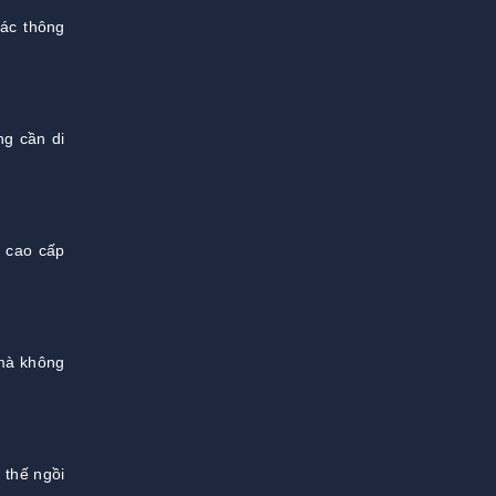
iác thông
ng cần di
a cao cấp
 mà không
 thế ngồi