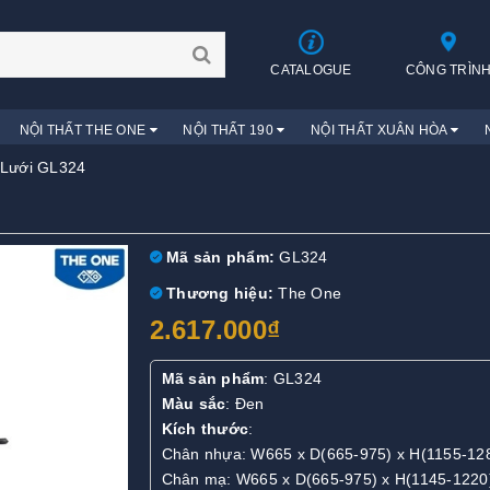
CATALOGUE
CÔNG TRÌN
NỘI THẤT THE ONE
NỘI THẤT 190
NỘI THẤT XUÂN HÒA
Lưới GL324
Mã sản phẩm:
GL324
Thương hiệu:
The One
2.617.000₫
Mã sản phẩm
: GL324
Màu sắc
: Đen
Kích thước
:
Chân nhựa: W665 x D(665-975) x H(1155-1
Chân mạ: W665 x D(665-975) x H(1145-122