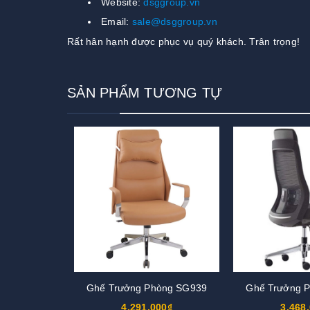
Website:
dsggroup.vn
Email:
sale@dsggroup.vn
Rất hân hạnh được phục vụ quý khách. Trân trọng!
SẢN PHẨM TƯƠNG TỰ
Ghế Trưởng Phòng SG939
Ghế Trưởng 
4.291.000₫
3.468