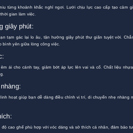
iu từng khoảnh khắc nghỉ ngơi. Lưới chịu lực cao cấp tạo cảm g
thời gian làm việc.
 giây phút:
n tạm gác lại lo âu, tận hưởng giây phút thư giãn tuyệt vời. Chẳ
 bình yên giữa lòng công việc.
c:
 êm ái cho cánh tay, giảm bớt áp lực lên vai và cổ. Chất liệu nhự
g.
 nhàng:
inh hoạt giúp bạn dễ dàng điều chỉnh vị trí, di chuyển nhẹ nhàng
hích:
 độ cao ghế phù hợp với vóc dáng và sở thích cá nhân, đảm bảo tư