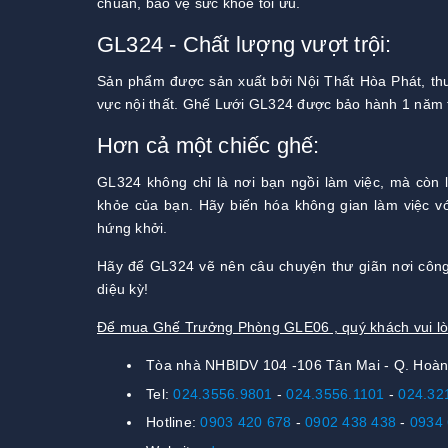
chuẩn, bảo vệ sức khỏe tối ưu.
GL324 - Chất lượng vượt trội:
Sản phẩm được sản xuất bởi Nội Thất Hòa Phát, thư
vực nội thất. Ghế Lưới GL324 được bảo hành 1 năm 
Hơn cả một chiếc ghế:
GL324 không chỉ là nơi bạn ngồi làm việc, mà còn 
khỏe của bạn. Hãy biến hóa không gian làm việc vớ
hứng khởi.
Hãy để GL324 vẽ nên câu chuyện thư giãn nơi công
diệu kỳ!
Để mua Ghế Trưởng Phòng GLE06 , quý khách vui lòn
Tòa nhà NHBIDV 104 -106 Tân Mai - Q. Hoàn
Tel:
024.3556.9801
-
024.3556.1101
-
024.32
Hotline:
0903 420 678
-
0902 438 438
-
0934 