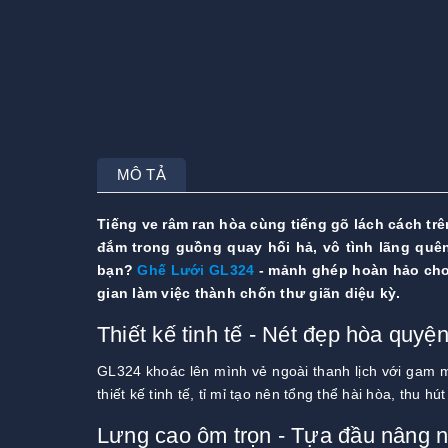
MÔ TẢ
Tiếng ve râm ran hòa cùng tiếng gõ lách cách trê
đắm trong guồng quay hối hả, vô tình lãng quên
bạn?
Ghế Lưới GL324
- mảnh ghép hoàn hảo cho 
gian làm việc thành chốn thư giãn diệu kỳ.
Thiết kế tinh tế - Nét đẹp hòa quyệ
GL324 khoác lên mình vẻ ngoài thanh lịch với gam 
thiết kế tinh tế, tỉ mỉ tạo nên tổng thể hài hòa, thu hú
Lưng cao ôm trọn - Tựa đầu nâng n