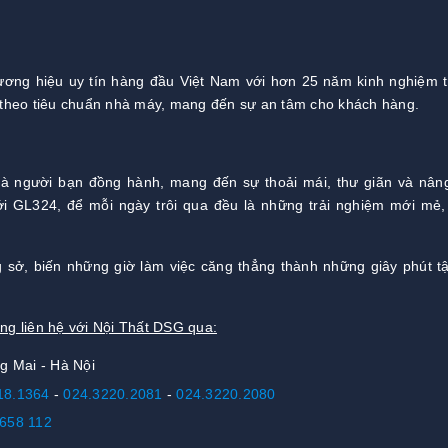
ơng hiệu uy tín hàng đầu Việt Nam với hơn 25 năm kinh nghiệm t
theo tiêu chuẩn nhà máy, mang đến sự an tâm cho khách hàng.
là người bạn đồng hành, mang đến sự thoải mái, thư giãn và nân
i GL324, để mỗi ngày trôi qua đều là những trải nghiệm mới mẻ,
 sở, biến những giờ làm việc căng thẳng thành những giây phút 
g liên hệ với Nội Thất DSG qua:
g Mai - Hà Nội
18.1364
-
024.3220.2081
-
024.3220.2080
658 112