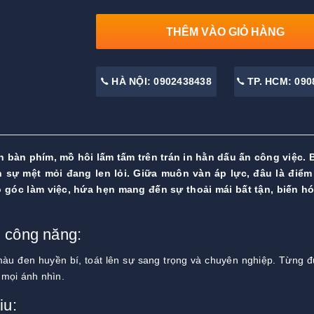
THÊM VÀO GIỎ HÀNG
HÀ NỘI: 0902438438
TP. HCM: 090
n bàn phím, mồ hôi lấm tấm trên trán in hằn dấu ấn công việc.
 sự mệt mỏi đang len lỏi. Giữa muôn vàn áp lực, đâu là điểm
góc làm việc, hứa hẹn mang đến sự thoải mái bất tận, biến h
n công năng:
màu đen huyền bí, toát lên sự sang trọng và chuyên nghiệp. Từng 
t mọi ánh nhìn.
iu: