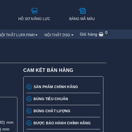
H
HỒ SƠ NĂNG LỰC
BẢNG MÃ MÀU
0
Giỏ hàng
NỘI THẤT LUFA FAMI
NỘI THẤT DSG
CAM KẾT BÁN HÀNG
SẢN PHẨM CHÍNH HÃNG
ĐÚNG TIÊU CHUẨN
ĐÚNG CHẤT LƯỢNG
280) mm
ĐƯỢC BẢO HÀNH CHÍNH HÃNG
0) mm