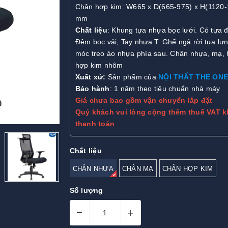
Chân hợp kim: W665 x D(665-975) x H(1120-
mm
Chất liệu
: Khung tựa nhựa bọc lưới. Có tựa 
Đệm bọc vải, Tay nhựa T. Ghế ngả rời tựa lư
móc treo áo nhựa phía sau. Chân nhựa, mạ,
hợp kim nhôm
Xuất xứ:
Sản phẩm của
NỘI THẤT THE ONE
Bảo hành
: 1 năm theo tiêu chuẩn nhà máy
Giá chưa bao gồm vận chuyển lắp đặt
Quý khách vui lòng cộng thêm thuế VAT k
thanh toán
Chất liệu
CHÂN NHỰA
CHÂN MẠ
CHÂN HỢP KIM
Số lượng
–
+