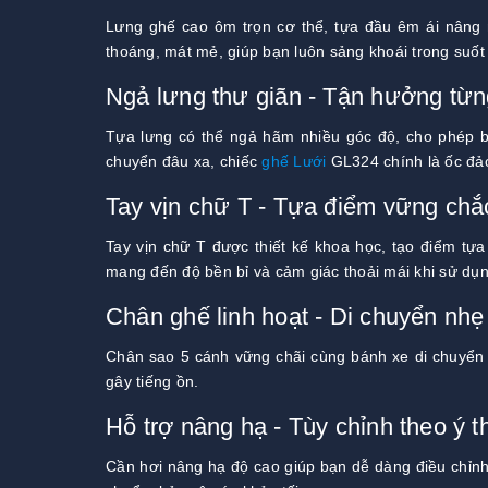
Lưng ghế cao ôm trọn cơ thể, tựa đầu êm ái nâng n
thoáng, mát mẻ, giúp bạn luôn sảng khoái trong suốt 
Ngả lưng thư giãn - Tận hưởng từng
Tựa lưng có thể ngả hãm nhiều góc độ, cho phép bạ
chuyển đâu xa, chiếc
ghế Lưới
GL324 chính là ốc đảo
Tay vịn chữ T - Tựa điểm vững chắ
Tay vịn chữ T được thiết kế khoa học, tạo điểm tựa
mang đến độ bền bỉ và cảm giác thoải mái khi sử dụn
Chân ghế linh hoạt - Di chuyển nhẹ
Chân sao 5 cánh vững chãi cùng bánh xe di chuyển l
gây tiếng ồn.
Hỗ trợ nâng hạ - Tùy chỉnh theo ý t
Cần hơi nâng hạ độ cao giúp bạn dễ dàng điều chỉnh