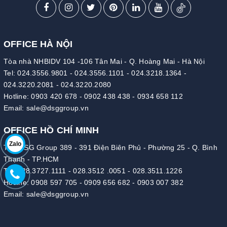
OFFICE HÀ NỘI
Tòa nhà NHBIDV 104 -106 Tân Mai - Q. Hoàng Mai - Hà Nội
Tel:
024.3556.9801
-
024.3556.1101
-
024.3218.1364
-
024.3220.2081
-
024.3220.2080
Hotline:
0903 420 678
-
0902 438 438
-
0934 658 112
Email:
sale@dsggroup.vn
OFFICE HỒ CHÍ MINH
Zalo
Tòa DSG Group 389 - 391 Điện Biên Phủ - Phường 25 - Q. Bình
Thạnh - TP.HCM
Tel:
028.3727.1111
-
028.3512 .0051
-
028.3511.1226
Hotline:
0908 597 705
-
0909 656 682
-
0903 007 382
Email:
sale@dsggroup.vn