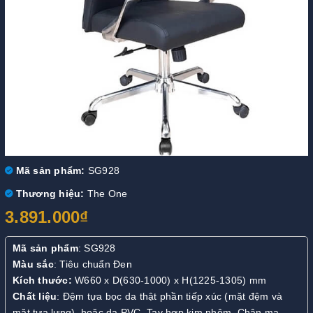
Mã sản phẩm:
SG928
Thương hiệu:
The One
3.891.000₫
Mã sản phẩm
: SG928
Màu sắc
: Tiêu chuẩn Đen
Kích thước:
W660 x D(630-1000) x H(1225-1305) mm
Chất liệu
: Đệm tựa bọc da thật phần tiếp xúc (mặt đệm và
mặt tựa lưng), hoặc da PVC. Tay hợp kim nhôm. Chân mạ