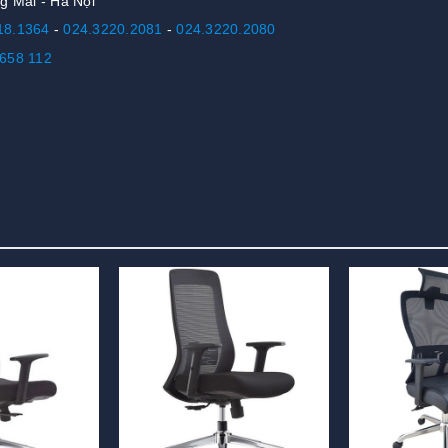
g Mai - Hà Nội
18.1364
-
024.3220.2081
-
024.3220.2080
658 112