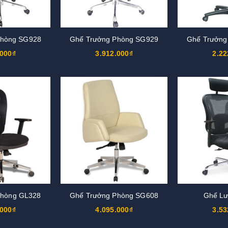
Phòng SG928
Ghế Trưởng Phòng SG929
Ghế Trưởng
.000₫
3.912.000₫
2.22
Phòng GL328
Ghế Trưởng Phòng SG608
Ghế Lư
.000₫
4.095.000₫
3.53