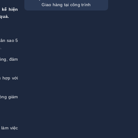
Giao hàng tại công trình
 kế hiện
quả.
hân sao 5
.
bóng, đảm
ù hợp với
òng giám
 làm việc