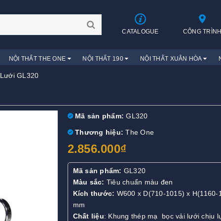
CATALOGUE
CÔNG TRÌN
NỘI THẤT THE ONE
NỘI THẤT 190
NỘI THẤT XUÂN HÒA
Lưới GL320
Mã sản phẩm:
GL320
Thương hiệu:
The One
2.856.000₫
Mã sản phẩm:
GL320
Màu sắc:
Tiêu chuẩn màu đen
Kích thước:
W600 x D(710-1015) x H(1160-
mm
Chất liệu
: Khung thép mạ bọc vải lưới chịu l