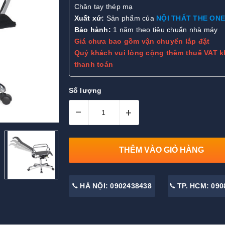
Chân tay thép mạ
X
uất xứ:
Sản phẩm của
NỘI THẤT THE ONE
Bảo hành:
1 năm theo tiêu chuẩn nhà máy
Giá chưa bao gồm vận chuyển lắp đặt
Quý khách vui lòng cộng thêm thuế VAT k
thanh toán
Số lượng
–
+
THÊM VÀO GIỎ HÀNG
HÀ NỘI: 0902438438
TP. HCM: 090