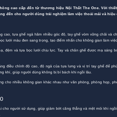
hòng cao cấp đến từ thương hiệu Nội Thất The One. Với thiết
ang đến cho người dùng trải nghiệm làm việc thoải mái và hiệu 
ưng cao, tựa ghế ngả hãm nhiều góc độ, tay ghế vòm vững chãi và c
ọc lưới màu đen sang trọng, tạo điểm nhấn cho không gian làm việc
ạ, đệm và tựa bọc lưới chịu lực. Tay và chân ghế được mạ sáng 
g điều chỉnh độ cao, độ ngả của tựa lưng và vị trí tay ghế để ph
ng khí, giúp người dùng không bị bí bách khi ngồi lâu.
ng cho nhiều không gian khác nhau như văn phòng, phòng họp, ph
20
 cho người sử dụng, giúp giảm bớt căng thẳng và mệt mỏi khi ngồi
.