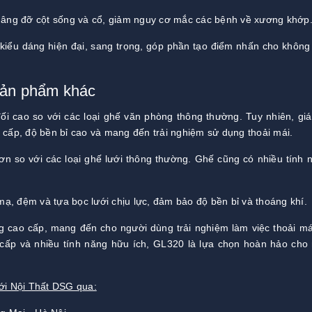
 nâng đỡ cột sống và cổ, giảm nguy cơ mắc các bệnh về xương khớp
kiểu dáng hiện đại, sang trọng, góp phần tạo điểm nhấn cho không
sản phẩm khác
i cao so với các loại ghế văn phòng thông thường. Tuy nhiên, giá
 cấp, độ bền bỉ cao và mang đến trải nghiệm sử dụng thoải mái.
 hơn so với các loại ghế lưới thông thường. Ghế cũng có nhiều tính 
ạ, đệm và tựa bọc lưới chịu lực, đảm bảo độ bền bỉ và thoáng khí.
 cao cấp, mang đến cho người dùng trải nghiệm làm việc thoải má
ao cấp và nhiều tính năng hữu ích, GL320 là lựa chọn hoàn hảo cho
với Nội Thất DSG qua: