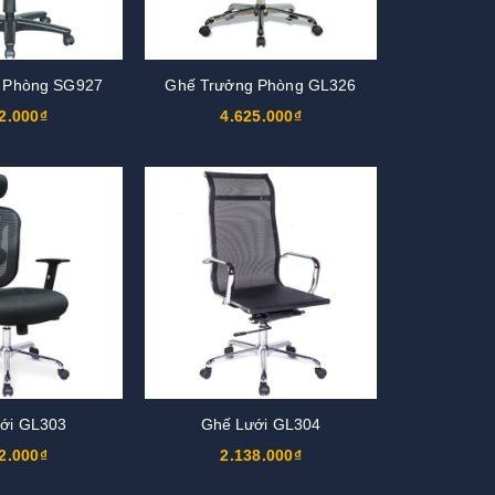
 Phòng SG927
Ghế Trưởng Phòng GL326
2.000₫
4.625.000₫
ới GL303
Ghế Lưới GL304
2.000₫
2.138.000₫