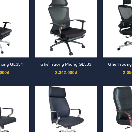
phòng GL334
Ghế Trưởng Phòng GL333
Ghế Trưởng
.000₫
2.342.000₫
2.05