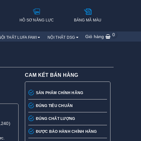
H
HỒ SƠ NĂNG LỰC
BẢNG MÃ MÀU
0
Giỏ hàng
NỘI THẤT LUFA FAMI
NỘI THẤT DSG
CAM KẾT BÁN HÀNG
SẢN PHẨM CHÍNH HÃNG
ĐÚNG TIÊU CHUẨN
ĐÚNG CHẤT LƯỢNG
1240)
ĐƯỢC BẢO HÀNH CHÍNH HÃNG
ực.