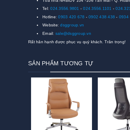
Tòa nhà NHBIDV 104 -106 Tân Mai - Q. Hoàn
Tel:
024.3556.9801
-
024.3556.1101
-
024.32
Hotline:
0903 420 678
-
0902 438 438
-
0934 
Website:
dsggroup.vn
Email:
sale@dsggroup.vn
Rất hân hạnh được phục vụ quý khách. Trân trọng!
SẢN PHẨM TƯƠNG TỰ