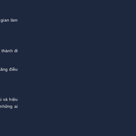
.
 gian làm
 thành đi
năng điều
i và hiệu
 những ai