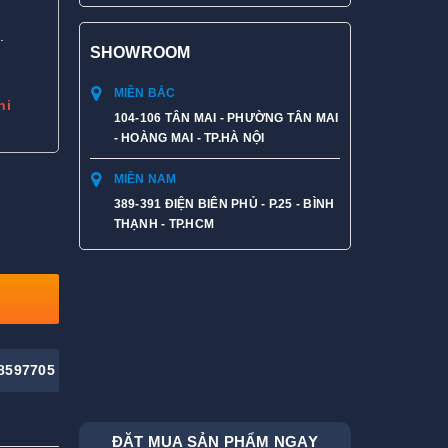
.
SHOWROOM
MIỀN BẮC
hi
104-106 TÂN MAI - PHƯỜNG TÂN MAI
- HOÀNG MAI - TP.HÀ NỘI
MIỀN NAM
389-391 ĐIỆN BIÊN PHỦ - P.25 - BÌNH
THẠNH - TP.HCM
8597705
ĐẶT MUA SẢN PHẨM NGAY