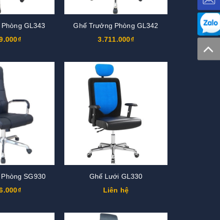
 Phòng GL343
Ghế Trưởng Phòng GL342
9.000₫
3.711.000₫
 Phòng SG930
Ghế Lưới GL330
6.000₫
Liên hệ