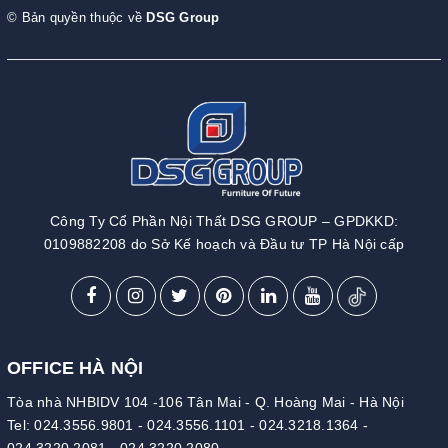
© Bản quyền thuộc về
DSG Group
Công Ty Cổ Phần Nội Thất DSG GROUP – GPDKKD:
0109882208 do Sở Kế hoạch và Đầu tư TP Hà Nội cấp
OFFICE HÀ NỘI
Tòa nhà NHBIDV 104 -106 Tân Mai - Q. Hoàng Mai - Hà Nội
Tel:
024.3556.9801
-
024.3556.1101
-
024.3218.1364
-
024.3220.2081
-
024.3220.2080