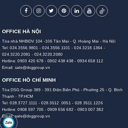
OFFICE HÀ NỘI
Tòa nhà NHBIDV 104 -106 Tân Mai - Q. Hoàng Mai - Hà Nội
Tel:
024.3556.9801
-
024.3556.1101
-
024.3218.1364
-
024.3220.2081
-
024.3220.2080
Hotline:
0903 420 678
-
0902 438 438
-
0934 658 112
Email:
sale@dsggroup.vn
OFFICE HỒ CHÍ MINH
Tòa DSG Group 389 - 391 Điện Biên Phủ - Phường 25 - Q. Bình
Thạnh - TP.HCM
Tel:
028.3727.1111
-
028.3512 .0051
-
028.3511.1226
Hotline:
0908 597 705
-
0909 656 682
-
0903 007 382
Email:
sale@dsggroup.vn
Zalo