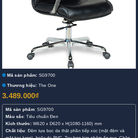
Mã sản phẩm:
SG9700
Thương hiệu:
The One
3.489.000₫
Mã sản phẩm
: SG9700
Màu sắc
: Tiêu chuẩn Đen
Kích thước:
W620 x D620 x H(1080-1160) mm
Chất liệu
: Đệm tựa bọc da thật phần tiếp xúc (mặt đệm và
mặt tựa lưng), hoặc da PVC. Tay hợp kim nhôm ốp pvc. Chân