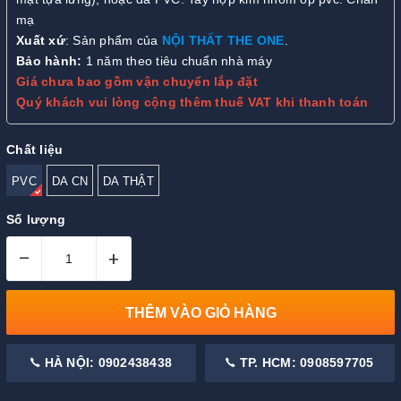
mạ
Xuất xứ
: Sản phẩm của
NỘI THẤT THE ONE
.
Bảo hành:
1 năm theo tiêu chuẩn nhà máy
Giá chưa bao gồm vận chuyển lắp đặt
Quý khách vui lòng cộng thêm thuế VAT khi thanh toán
Chất liệu
PVC
DA CN
DA THẬT
Số lượng
–
+
THÊM VÀO GIỎ HÀNG
HÀ NỘI: 0902438438
TP. HCM: 0908597705