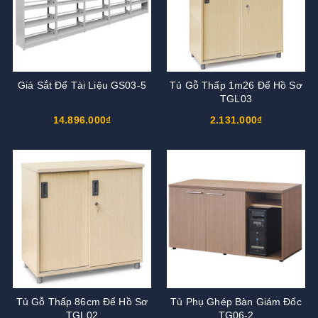
Giá Sắt Để Tài Liệu GS03-5
Tủ Gỗ Thấp 1m26 Để Hồ Sơ
TGL03
14.896.000₫
2.131.000₫
Tủ Gỗ Thấp 86cm Để Hồ Sơ
Tủ Phụ Ghép Bàn Giám Đốc
TGL02
TG06-2