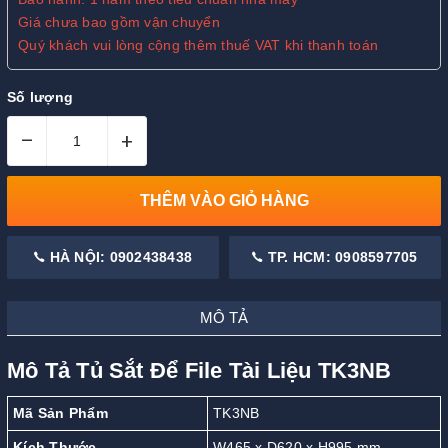
Giá chưa bao gồm vận chuyển
Quý khách vui lòng cộng thêm thuế VAT khi thanh toán
Số lượng
–
+
THÊM VÀO GIỎ HÀNG
HÀ NỘI: 0902438438
TP. HCM: 0908597705
MÔ TẢ
Mô Tả Tủ Sắt Để File Tài Liệu TK3NB
Mã Sản Phẩm
TK3NB
Kích Thước
W465 x D620 x H995 mm