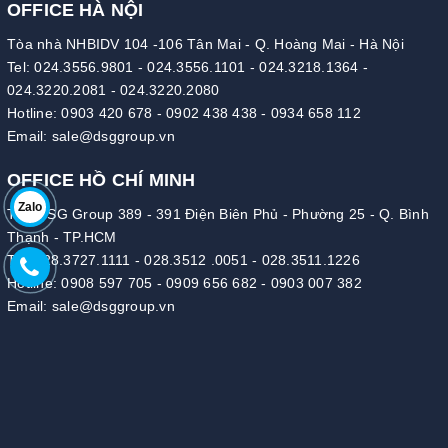
OFFICE HÀ NỘI
Tòa nhà NHBIDV 104 -106 Tân Mai - Q. Hoàng Mai - Hà Nội
Tel:
024.3556.9801
-
024.3556.1101
-
024.3218.1364
-
024.3220.2081
-
024.3220.2080
Hotline:
0903 420 678
-
0902 438 438
-
0934 658 112
Email:
sale@dsggroup.vn
OFFICE HỒ CHÍ MINH
Zalo
Tòa DSG Group 389 - 391 Điện Biên Phủ - Phường 25 - Q. Bình
Thạnh - TP.HCM
Tel:
028.3727.1111
-
028.3512 .0051
-
028.3511.1226
Hotline:
0908 597 705
-
0909 656 682
-
0903 007 382
Email:
sale@dsggroup.vn