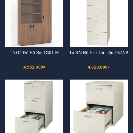
Tủ Gỗ Để Hồ Sơ TG01-M
Tủ Sắt Để File Tài Liệu TK4NB
4.551.000₫
4.628.000₫