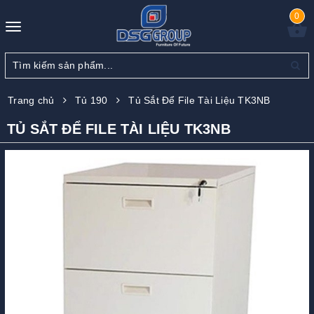
0
Toggle
navigation
Trang chủ
Tủ 190
Tủ Sắt Để File Tài Liệu TK3NB
TỦ SẮT ĐỂ FILE TÀI LIỆU TK3NB