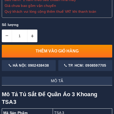
Giá chưa bao gồm vận chuyển
Quý khách vui lòng cộng thêm thuế VAT khi thanh toán
Số lượng
–
+
THÊM VÀO GIỎ HÀNG
HÀ NỘI: 0902438438
TP. HCM: 0908597705
MÔ TẢ
Mô Tả Tủ Sắt Để Quần Áo 3 Khoang
TSA3
Mã Sản Phẩm
TSA 3