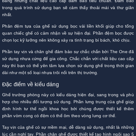
bằng những chất liệu cao cấp đảm bảo tiêu chuẩn. Đảm bảo
trong quá trình sử dụng bạn sẽ cảm thấy thoải mái và thư giãn
nhất.
Phân đệm tựa của ghế sử dụng bọc vải liền khối giúp cho tổng
quan chiếc ghế có cảm nhận về sự hiện đại. Phần đệm bọc được
chọn lọc kỹ lưỡng nên không xảy ra tình trạng bí bách, khó chịu.
Phần tay vịn và chân ghế đảm bảo sự chắc chắn bởi The One đã
sử dụng nhựa cứng để gia công. Chắc chắn với chất liệu cao cấp
này thì bạn có thể yên tâm lựa chọn sử dụng ghế trong thời gian
dài như một số loại nhựa trôi nổi trên thị trường.
Đặc điểm về kiểu dáng
Ghế trưởng phòng này có kiểu dáng hiện đại, sang trọng và phù
hợp cho nhiều đối tượng sử dụng. Phần lưng trung của ghế giúp
định hình tư thế ngồi khoa học bởi chúng được thiết kế thêm
phần vòm cong có đệm có thể ôm theo vòng lưng cơ thể.
Tay vịn của ghế có sự mềm mại, dễ dàng sử dụng, nhất là những
lúc cần nghỉ tay. Phần chân ghế được thiết kế tạo hình ngôi sao 5