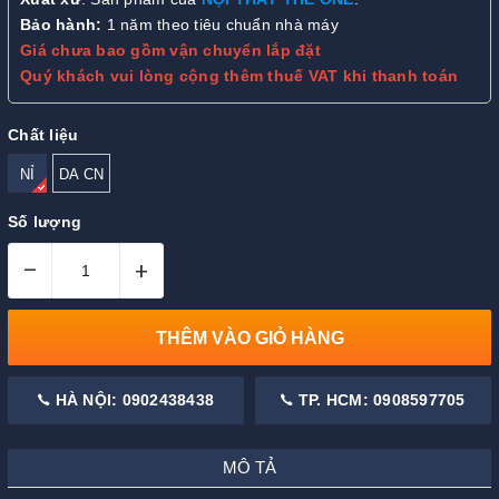
Bảo hành:
1 năm theo tiêu chuẩn nhà máy
Giá chưa bao gồm vận chuyển lắp đặt
Quý khách vui lòng cộng thêm thuế VAT khi thanh toán
Chất liệu
NỈ
DA CN
Số lượng
–
+
THÊM VÀO GIỎ HÀNG
HÀ NỘI: 0902438438
TP. HCM: 0908597705
MÔ TẢ