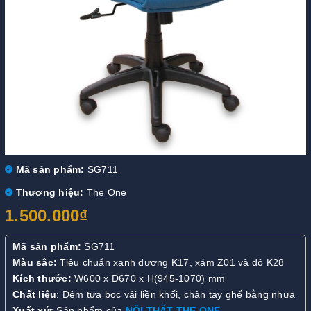
Mã sản phẩm:
SG711
Thương hiệu:
The One
1.500.000₫
Mã sản phẩm:
SG711
Màu sắc:
Tiêu chuẩn xanh dương K17, xám Z01 và đỏ K28
Kích thước:
W600 x D670 x H(945-1070) mm
Chất liệu
: Đệm tựa bọc vải liền khối, chân tay ghế bằng nhựa
Xuất xứ
: Sản phẩm của
NỘI THẤT THE ONE
.