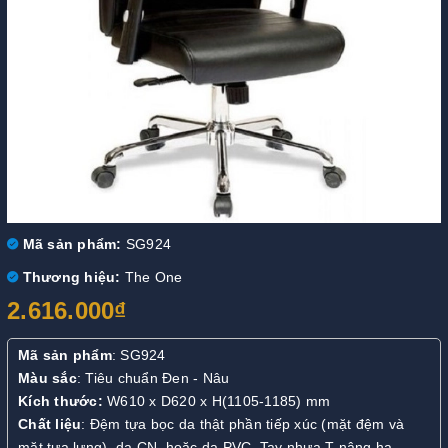
Mã sản phẩm:
SG924
Thương hiệu:
The One
2.616.000₫
Mã sản phẩm
: SG924
Màu sắc
: Tiêu chuẩn Đen - Nâu
Kích thước:
W610 x D620 x H(1105-1185) mm
Chất liệu
: Đệm tựa bọc da thật phần tiếp xúc (mặt đệm và
mặt tựa lưng), da CN, hoặc da PVC. Tay nhựa T nâng hạ.