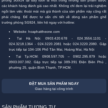
phòng SG924 tại đây luôn là một trong những sản phẩm được
các khách hàng đánh giá cao nhất. Không chỉ đem lại trải nghiệm
ngồi làm việc thoải mái mà giá thành của sản phẩm này cũng rất
phải chăng. Để được tư vấn chi tiết về dòng sản phẩm ghế
trưởng phòng SG924, liên hệ ngay với hotline:
Website: hoaphattheone.com
Tại Hà Nội: 0903.420.678 - 024.3556.1101 -
024.3218.1364 - 024.3220.2081 hoặc 024.3220.2080. Gặp
trực tiếp tại 104-106 Phố Tân Mai, Hoàng Mai, Hà Nội
Tại Tp.HCM: 0908.597.705 – 0902.295.879 hoặc
0903.007.382. Gặp trực tiếp tại 389-391 Điện Biên Phủ ,
phường 25, quận Bình Thạnh, TP.HCM.
ĐẶT MUA SẢN PHẨM NGAY
Giao hàng tại công trình
SẢN PHẨM TƯƠNG TỰ