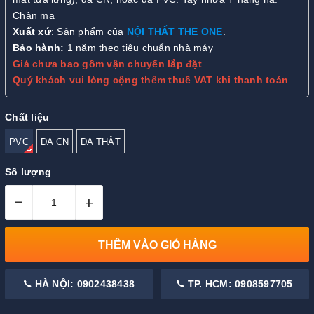
Chân mạ
Xuất xứ
: Sản phẩm của
NỘI THẤT THE ONE
.
Bảo hành:
1 năm theo tiêu chuẩn nhà máy
Giá chưa bao gồm vận chuyển lắp đặt
Quý khách vui lòng cộng thêm thuế VAT khi thanh toán
Chất liệu
PVC
DA CN
DA THẬT
Số lượng
–
+
THÊM VÀO GIỎ HÀNG
HÀ NỘI: 0902438438
TP. HCM: 0908597705