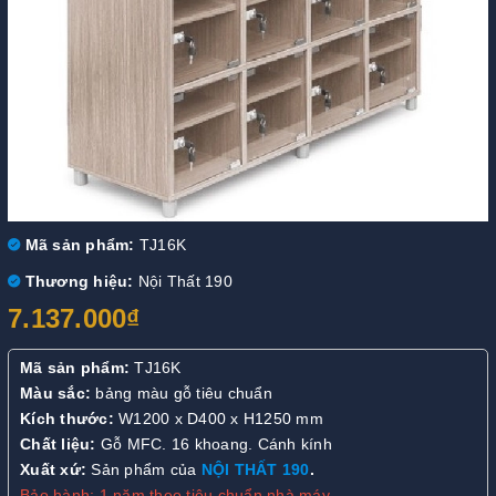
Mã sản phẩm:
TJ16K
Thương hiệu:
Nội Thất 190
7.137.000₫
Mã sản phẩm:
TJ16K
Màu sắc:
bảng màu gỗ tiêu chuẩn
Kích thước:
W1200 x D400 x H1250 mm
Chất liệu:
Gỗ MFC. 16 khoang. Cánh kính
Xuất xứ:
Sản phẩm của
NỘI THẤT 190
.
Bảo hành: 1 năm theo tiêu chuẩn nhà máy