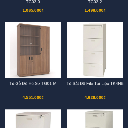
TG02-0
TG02-2
1.065.000₫
1.498.000₫
Tủ Gỗ Để Hồ Sơ TG01-M
Tủ Sắt Để File Tài Liệu TK4NB
4.551.000₫
4.628.000₫