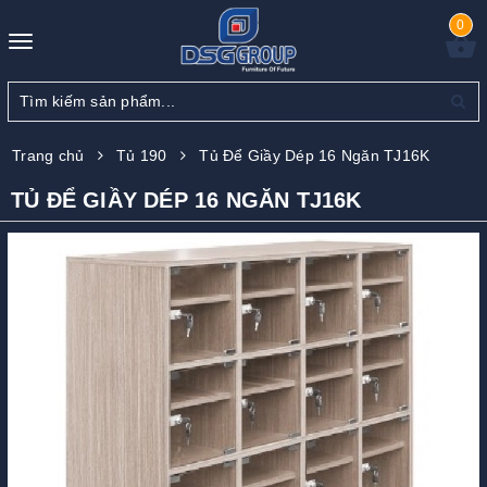
0
Toggle
navigation
Trang chủ
Tủ 190
Tủ Để Giầy Dép 16 Ngăn TJ16K
TỦ ĐỂ GIẦY DÉP 16 NGĂN TJ16K