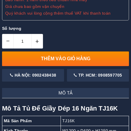
Giá chưa bao gồm vận chuyển
Quý khách vui lòng cộng thêm thuế VAT khi thanh toán
Số lượng
–
+
THÊM VÀO GIỎ HÀNG
HÀ NỘI: 0902438438
TP. HCM: 0908597705
MÔ TẢ
Mô Tả Tủ Để Giầy Dép 16 Ngăn TJ16K
Mã Sản Phẩm
TJ16K
Kích Thước
W1200 x D400 x H1250 mm