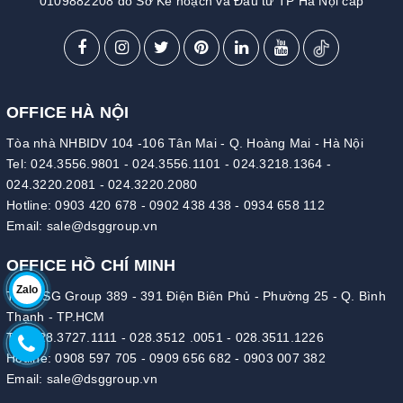
0109882208 do Sở Kế hoạch và Đầu tư TP Hà Nội cấp
OFFICE HÀ NỘI
Tòa nhà NHBIDV 104 -106 Tân Mai - Q. Hoàng Mai - Hà Nội
Tel:
024.3556.9801
-
024.3556.1101
-
024.3218.1364
-
024.3220.2081
-
024.3220.2080
Hotline:
0903 420 678
-
0902 438 438
-
0934 658 112
Email:
sale@dsggroup.vn
OFFICE HỒ CHÍ MINH
Zalo
Tòa DSG Group 389 - 391 Điện Biên Phủ - Phường 25 - Q. Bình
Thạnh - TP.HCM
Tel:
028.3727.1111
-
028.3512 .0051
-
028.3511.1226
Hotline:
0908 597 705
-
0909 656 682
-
0903 007 382
Email:
sale@dsggroup.vn