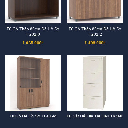
Tủ Gỗ Thấp 86cm Để Hồ Sơ
Tủ Gỗ Thấp 86cm Để Hồ Sơ
TG02-0
TG02-2
1.065.000₫
1.498.000₫
Tủ Gỗ Để Hồ Sơ TG01-M
Tủ Sắt Để File Tài Liệu TK4NB