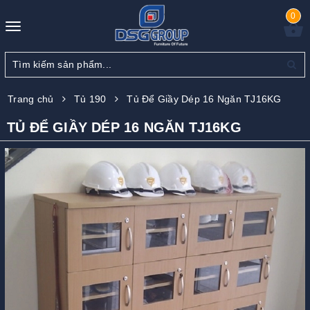
0
Toggle
navigation
Trang chủ
Tủ 190
Tủ Để Giầy Dép 16 Ngăn TJ16KG
TỦ ĐỂ GIẦY DÉP 16 NGĂN TJ16KG