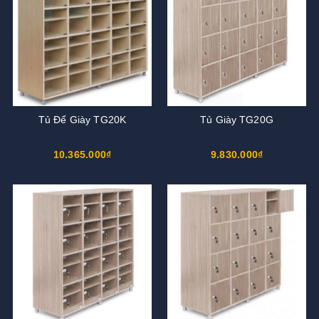
Tủ Để Giày TG20K
Tủ Giày TG20G
10.365.000₫
9.830.000₫