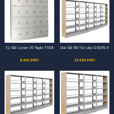
Tủ Sắt Locker 20 Ngăn TS08
Giá Sắt Để Tài Liệu GS03G-5
8.402.000₫
15.084.000₫