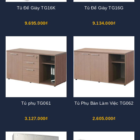
Tủ Để Giày TG16K
Tủ Để Giày TG16G
9.695.000₫
9.134.000₫
Tủ phụ TG061
Tủ Phụ Bàn Làm Việc TG062
3.127.000₫
2.605.000₫