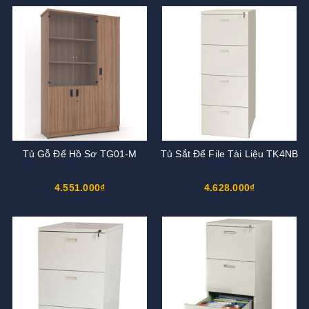
Tủ Gỗ Để Hồ Sơ TG01-M
Tủ Sắt Để File Tài Liệu TK4NB
4.551.000₫
4.628.000₫