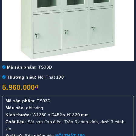
Mã sản phẩm:
TS03D
Thương hiệu:
Nội Thất 190
5.960.000₫
Mã sản phẩm:
TS03D
Màu sắc:
ghi sáng
Kích thước:
W1380 x D452 x H1830 mm
Chất liệu:
Sắt sơn tĩnh điện. Trên 3 cánh kính, dưới 3 cánh
kin
Xuất xứ:
Sản phẩm của
NỘI THẤT 190
.