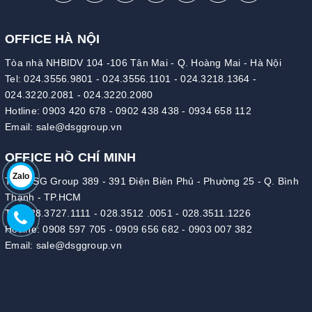
OFFICE HÀ NỘI
Tòa nhà NHBIDV 104 -106 Tân Mai - Q. Hoàng Mai - Hà Nội
Tel:
024.3556.9801
-
024.3556.1101
-
024.3218.1364
-
024.3220.2081
-
024.3220.2080
Hotline:
0903 420 678
-
0902 438 438
-
0934 658 112
Email:
sale@dsggroup.vn
OFFICE HỒ CHÍ MINH
Zalo
Tòa DSG Group 389 - 391 Điện Biên Phủ - Phường 25 - Q. Bình
Thạnh - TP.HCM
Tel:
028.3727.1111
-
028.3512 .0051
-
028.3511.1226
Hotline:
0908 597 705
-
0909 656 682
-
0903 007 382
Email:
sale@dsggroup.vn